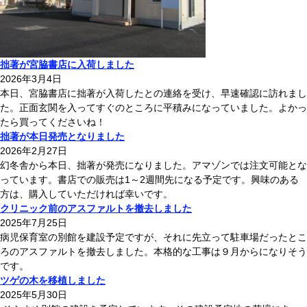
拙著が宮脇書店に入荷しました
2026年3月4日
本日、宮脇書店に拙著が入荷したとの連絡を受け、早速確認に訪れまし
た。正面玄関を入ってすぐのところに平積みになっていました。よかっ
たら買ってくださいね！
拙著が本日発売となりました
2026年2月27日
幻冬舎から本日、拙著が発売になりました。アマゾンでは注文可能とな
っています。書店での販売は1～2週間先になる予定です。興味のある
方は、購入していただければ幸いです。
クリニック前のアスファルトを撤去しました
2025年7月25日
病児保育室の別館を建設予定ですが、それに先立って駐車場だったとこ
ろのアスファルトを撤去しました。本格的な工事は９月からになりそう
です。
ツゲの木を移植しました
2025年5月30日