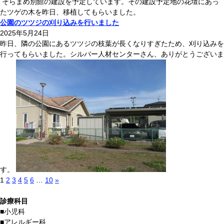
そらまめ別館の建設を予定しています。その建設予定地の花壇にあっ
たツゲの木を昨日、移植してもらいました。
公園のツツジの刈り込みを行いました
2025年5月24日
昨日、隣の公園にあるツツジの枝葉が長くなりすぎたため、刈り込みを
行ってもらいました。シルバー人材センターさん、ありがとうございま
す。
1
2
3
4
5
6
…
10
»
診療科目
■
小児科
■
アレルギー科