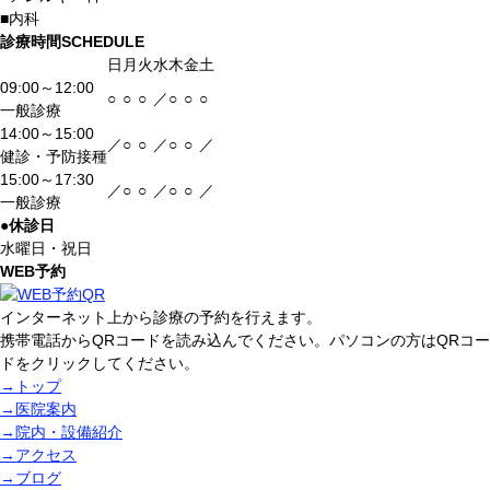
■
内科
診療時間
SCHEDULE
日
月
火
水
木
金
土
09:00～12:00
○
○
○
／
○
○
○
一般診療
14:00～15:00
／
○
○
／
○
○
／
健診・予防接種
15:00～17:30
／
○
○
／
○
○
／
一般診療
●
休診日
水曜日・祝日
WEB予約
インターネット上から診療の予約を行えます。
携帯電話からQRコードを読み込んでください。パソコンの方はQRコー
ドをクリックしてください。
→
トップ
→
医院案内
→
院内・設備紹介
→
アクセス
→
ブログ