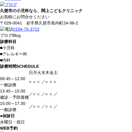
久慈市の小児科なら、関上こどもクリニック
お気軽にお問合せください
〒028-0041 岩手県久慈市長内町24-98-2
0194-75-3722
ブログ
Blog
診療科目
■
小児科
■
アレルギー科
■
内科
診療時間
SCHEDULE
日
月
火
水
木
金
土
08:45～12:00
○
○
○
／
○
○
○
一般診療
13:45～15:00
／
○
○
／
○
○
／
健診・予防接種
15:00～17:30
／
○
○
／
○
○
／
一般診療
●
休診日
水曜日・祝日
WEB予約